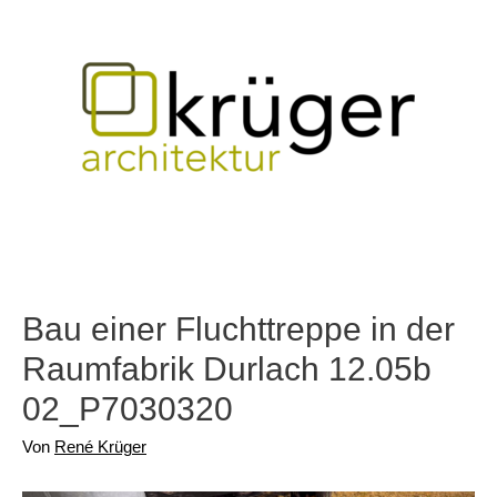
Zum
Inhalt
springen
Hauptmenü
Bau einer Fluchttreppe in der
Raumfabrik Durlach 12.05b
02_P7030320
Von
René Krüger