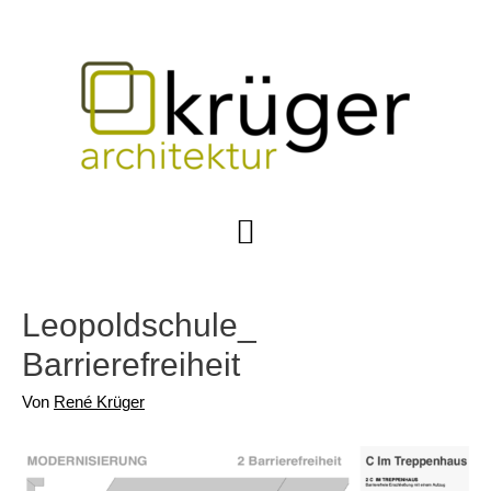
Zum
Inhalt
springen
Hauptmenü
Leopoldschule_
Barrierefreiheit
Von
René Krüger